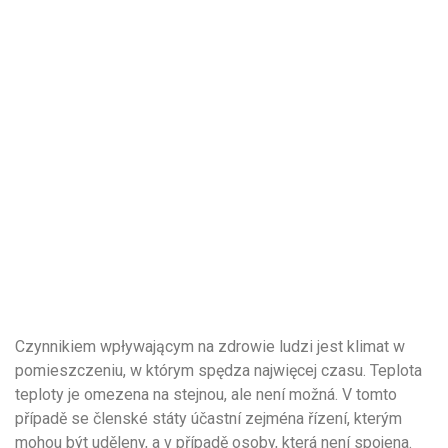
Czynnikiem wpływającym na zdrowie ludzi jest klimat w
pomieszczeniu, w którym spędza najwięcej czasu. Teplota
teploty je omezena na stejnou, ale není možná. V tomto
případě se členské státy účastní zejména řízení, kterým
mohou být uděleny, a v případě osoby, která není spojena.