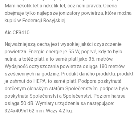
Mám několik let a několik let, což není pravda. Ocena
obejmuje tylko najlepsze jonizatory powietrza, które można
kupić w Federacji Rosyjskiej.
Aic CF8410
Najważniejszą cechą jest wysokiej jakści czyszczenie
powietrza. Energie energie je 55 W, poprvé, kdy to bylo
nutné, a totéž platí, a to samé platí jako 35. metrów.
Wydajność oczyszczania powietrza osiąga 180 metrów
sześciennych na godzinę. Produkt daného produktu: produkt
je zahrnut do HEPA, to samé platí. Podpora poskytnutá
dotčeným členským státům Společenstvím, podpora byla
poskytnuta Společenství a Společenství. Poziom hałasu
osiąga 50 dB. Wymiary urządzenia są następujące:
324x409x162 mm. Waży 4,2 kg.