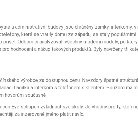
tné a administrativní budovy jsou chráněny zámky, interkomy, v
telefony, které se vrátily domů ze západu, se staly populárními
o přišel. Odborníci analyzovali všechny moderní modely, po kter
ria pro hodnocení a nákup takových produktů. Byly navrženy tři k
čínského výrobce za dostupnou cenu. Navzdory špatné strukturál
dací tlačítka a interkom s telefonem s klientem. Pouzdro má mal
ním hovorům současně.
lcon Eye schopen zvládnout své úkoly. Je vhodný pro ty, kteří ne
nechtějí za inzerované jméno platit navíc.