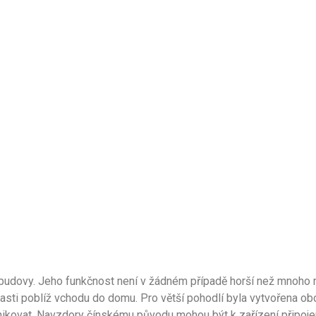
u budovy. Jeho funkčnost není v žádném případě horší než mnoh
blasti poblíž vchodu do domu. Pro větší pohodlí byla vytvořena 
unikovat. Navzdory čínskému původu mohou být k zařízení připoj