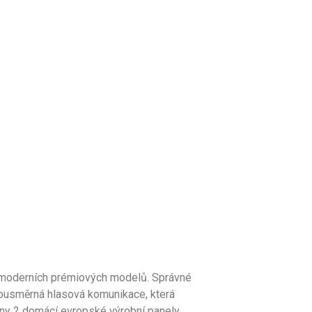
o moderních prémiových modelů. Správné
obousměrná hlasová komunikace, která
eny 2 domácí evropské výrobní panely