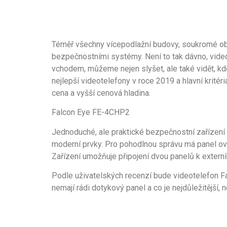
Téměř všechny vícepodlažní budovy, soukromé oby
bezpečnostními systémy. Není to tak dávno, video
vchodem, můžeme nejen slyšet, ale také vidět, kd
nejlepší videotelefony v roce 2019 a hlavní krité
cena a vyšší cenová hladina.
Falcon Eye FE-4CHP2
Jednoduché, ale praktické bezpečnostní zařízení 
moderní prvky. Pro pohodlnou správu má panel ovlá
Zařízení umožňuje připojení dvou panelů k exter
Podle uživatelských recenzí bude videotelefon Fa
nemají rádi dotykový panel a co je nejdůležitější, 