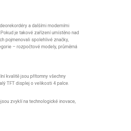
ideorekordéry a dalšími moderními
. Pokud je takové zařízení umístěno nad
ých pojmenovali spolehlivé značky,
ategorie – rozpočtové modely, průměrná
ní kvalitě jsou přítomny všechny
ý TFT displej o velikosti 4 palce.
jsou zvyklí na technologické inovace,