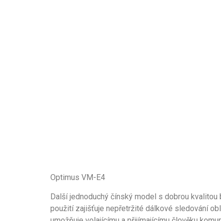
Optimus VM-E4
Další jednoduchý čínský model s dobrou kvalito
použití zajišťuje nepřetržité dálkové sledování o
umožňuje volajícímu a přijímajícímu člověku kom