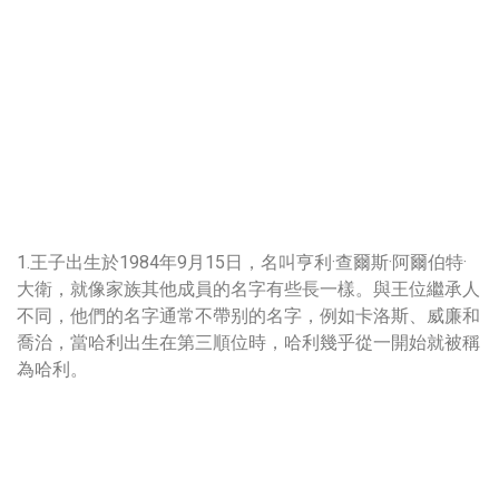
1.王子出生於1984年9月15日，名叫亨利·查爾斯·阿爾伯特·
大衛，就像家族其他成員的名字有些長一樣。與王位繼承人
不同，他們的名字通常不帶别的名字，例如卡洛斯、威廉和
喬治，當哈利出生在第三順位時，哈利幾乎從一開始就被稱
為哈利。