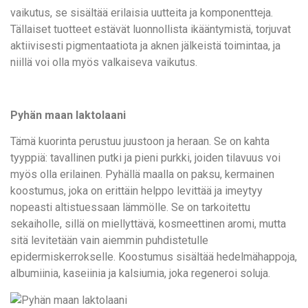
vaikutus, se sisältää erilaisia ​​uutteita ja komponentteja.
Tällaiset tuotteet estävät luonnollista ikääntymistä, torjuvat
aktiivisesti pigmentaatiota ja aknen jälkeistä toimintaa, ja
niillä voi olla myös valkaiseva vaikutus.
Pyhän maan laktolaani
Tämä kuorinta perustuu juustoon ja heraan. Se on kahta
tyyppiä: tavallinen putki ja pieni purkki, joiden tilavuus voi
myös olla erilainen. Pyhällä maalla on paksu, kermainen
koostumus, joka on erittäin helppo levittää ja imeytyy
nopeasti altistuessaan lämmölle. Se on tarkoitettu
sekaiholle, sillä on miellyttävä, kosmeettinen aromi, mutta
sitä levitetään vain aiemmin puhdistetulle
epidermiskerrokselle. Koostumus sisältää hedelmähappoja,
albumiinia, kaseiinia ja kalsiumia, joka regeneroi soluja.