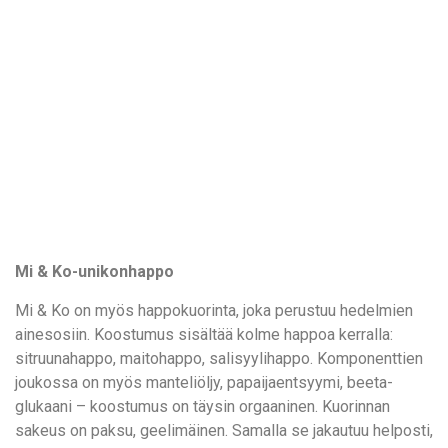
Mi & Ko-unikonhappo
Mi & Ko on myös happokuorinta, joka perustuu hedelmien
ainesosiin. Koostumus sisältää kolme happoa kerralla:
sitruunahappo, maitohappo, salisyylihappo. Komponenttien
joukossa on myös manteliöljy, papaijaentsyymi, beeta-
glukaani – koostumus on täysin orgaaninen. Kuorinnan
sakeus on paksu, geelimäinen. Samalla se jakautuu helposti,