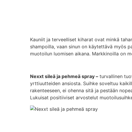
Kauniit ja terveelliset kiharat ovat minkä taha
shampoilla, vaan sinun on käytettävä myös p
muotoilun luomisen aikana. Markkinoilla on mo
Nexxt sileä ja pehmeä spray –
turvallinen tu
yrttiuutteiden ansiosta. Suihke soveltuu kaikil
rakenteeseen, ei ohenna sitä ja pestään nopeas
Lukuisat positiiviset arvostelut muotoilusuih