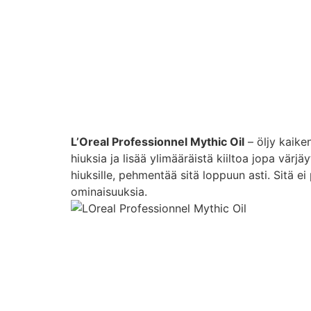
L’Oreal Professionnel Mythic Oil
– öljy kaike
hiuksia ja lisää ylimääräistä kiiltoa jopa värjä
hiuksille, pehmentää sitä loppuun asti. Sitä ei 
ominaisuuksia.