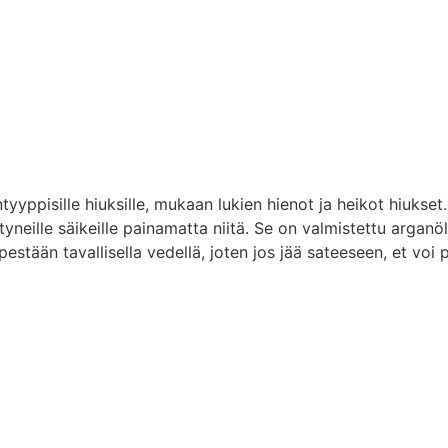
ntyyppisille hiuksille, mukaan lukien hienot ja heikot hiuks
ytyneille säikeille painamatta niitä. Se on valmistettu arganölj
pestään tavallisella vedellä, joten jos jää sateeseen, et voi 