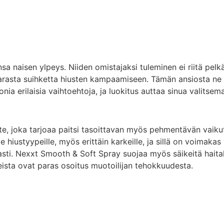
nsa naisen ylpeys. Niiden omistajaksi tuleminen ei riitä pelk
arasta suihketta hiusten kampaamiseen. Tämän ansiosta ne
nia erilaisia ​​vaihtoehtoja, ja luokitus auttaa sinua valit
ote, joka tarjoaa paitsi tasoittavan myös pehmentävän vaik
le hiustyypeille, myös erittäin karkeille, ja sillä on voimaka
ti. Nexxt Smooth & Soft Spray suojaa myös säikeitä haitallis
keista ovat paras osoitus muotoilijan tehokkuudesta.