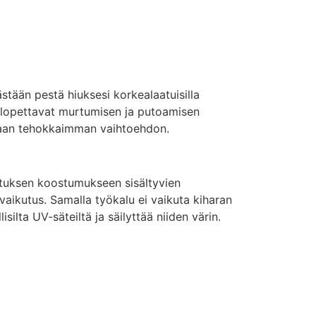
ästään pestä hiuksesi korkealaatuisilla
 lopettavat murtumisen ja putoamisen
semaan tehokkaimman vaihtoehdon.
utuksen koostumukseen sisältyvien
s vaikutus. Samalla työkalu ei vaikuta kiharan
ilta UV-säteiltä ja säilyttää niiden värin.