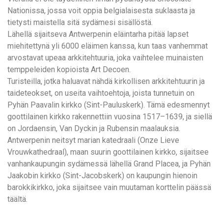
Nationissa, jossa voit oppia belgialaisesta suklaasta ja
tietysti maistella sitä sydämesi sisällöstä.
Lähellä sijaitseva Antwerpenin eläintarha pitää lapset
miehitettynä yli 6000 eläimen kanssa, kun taas vanhemmat
arvostavat upeaa arkkitehtuuria, joka vaihtelee muinaisten
temppeleiden kopioista Art Decoen.
Turisteilla, jotka haluavat nähdä kirkollisen arkkitehtuurin ja
taideteokset, on useita vaihtoehtoja, joista tunnetuin on
Pyhän Paavalin kirkko (Sint-Pauluskerk). Tämä edesmennyt
goottilainen kirkko rakennettiin vuosina 1517–1639, ja siellä
on Jordaensin, Van Dyckin ja Rubensin maalauksia.
Antwerpenin neitsyt marian katedraali (Onze Lieve
Vrouwkathedraal), maan suurin goottilainen kirkko, sijaitsee
vanhankaupungin sydämessä lähellä Grand Placea, ja Pyhän
Jaakobin kirkko (Sint-Jacobskerk) on kaupungin hienoin
barokkikirkko, joka sijaitsee vain muutaman korttelin päässä
täältä.