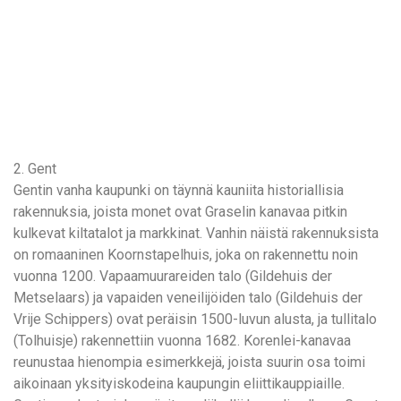
2. Gent
Gentin vanha kaupunki on täynnä kauniita historiallisia
rakennuksia, joista monet ovat Graselin kanavaa pitkin
kulkevat kiltatalot ja markkinat. Vanhin näistä rakennuksista
on romaaninen Koornstapelhuis, joka on rakennettu noin
vuonna 1200. Vapaamuurareiden talo (Gildehuis der
Metselaars) ja vapaiden veneilijöiden talo (Gildehuis der
Vrije Schippers) ovat peräisin 1500-luvun alusta, ja tullitalo
(Tolhuisje) rakennettiin vuonna 1682. Korenlei-kanavaa
reunustaa hienompia esimerkkejä, joista suurin osa toimi
aikoinaan yksityiskodeina kaupungin eliittikauppiaille.