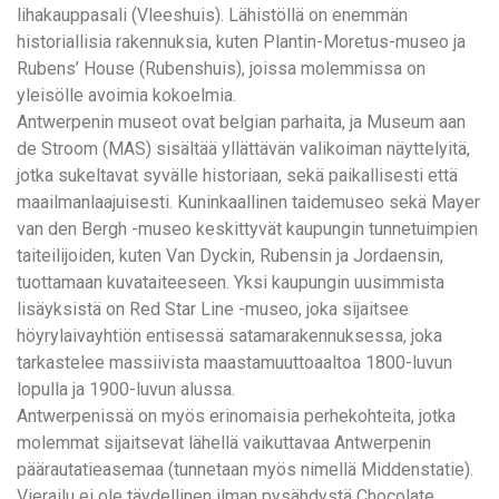
lihakauppasali (Vleeshuis). Lähistöllä on enemmän
historiallisia rakennuksia, kuten Plantin-Moretus-museo ja
Rubens’ House (Rubenshuis), joissa molemmissa on
yleisölle avoimia kokoelmia.
Antwerpenin museot ovat belgian parhaita, ja Museum aan
de Stroom (MAS) sisältää yllättävän valikoiman näyttelyitä,
jotka sukeltavat syvälle historiaan, sekä paikallisesti että
maailmanlaajuisesti. Kuninkaallinen taidemuseo sekä Mayer
van den Bergh -museo keskittyvät kaupungin tunnetuimpien
taiteilijoiden, kuten Van Dyckin, Rubensin ja Jordaensin,
tuottamaan kuvataiteeseen. Yksi kaupungin uusimmista
lisäyksistä on Red Star Line -museo, joka sijaitsee
höyrylaivayhtiön entisessä satamarakennuksessa, joka
tarkastelee massiivista maastamuuttoaaltoa 1800-luvun
lopulla ja 1900-luvun alussa.
Antwerpenissä on myös erinomaisia perhekohteita, jotka
molemmat sijaitsevat lähellä vaikuttavaa Antwerpenin
päärautatieasemaa (tunnetaan myös nimellä Middenstatie).
Vierailu ei ole täydellinen ilman pysähdystä Chocolate