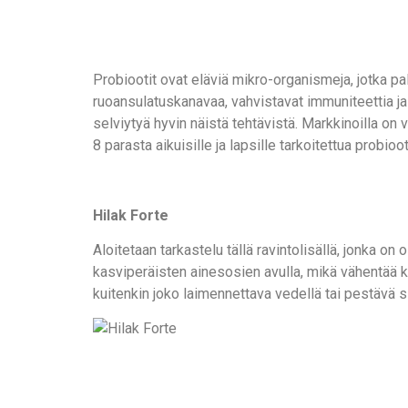
Probiootit ovat eläviä mikro-organismeja, jotka pa
ruoansulatuskanavaa, vahvistavat immuniteettia ja
selviytyä hyvin näistä tehtävistä. Markkinoilla on
8 parasta aikuisille ja lapsille tarkoitettua probio
Hilak Forte
Aloitetaan tarkastelu tällä ravintolisällä, jonka 
kasviperäisten ainesosien avulla, mikä vähentää k
kuitenkin joko laimennettava vedellä tai pestävä si