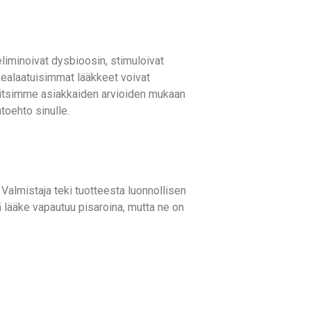
eliminoivat dysbioosin, stimuloivat
rkealaatuisimmat lääkkeet voivat
 valitsimme asiakkaiden arvioiden mukaan
htoehto sinulle.
 Valmistaja teki tuotteesta luonnollisen
ä lääke vapautuu pisaroina, mutta ne on