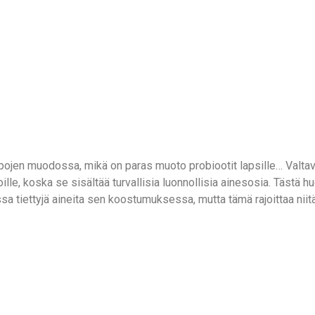
pojen muodossa, mikä on paras muoto probiootit lapsille… Valtava
lle, koska se sisältää turvallisia luonnollisia ainesosia. Tästä h
a tiettyjä aineita sen koostumuksessa, mutta tämä rajoittaa niitä.