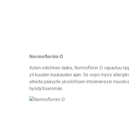
Normofloriini-D
Kuten edellinen lääke, Normoflorin-D vapautuu tip
yli kuuden kuukauden ajan. Se sopii myös allergikoi
aiheita pääsylle yksilöllisen intoleranssin muodoss
hyödyllisemmän.