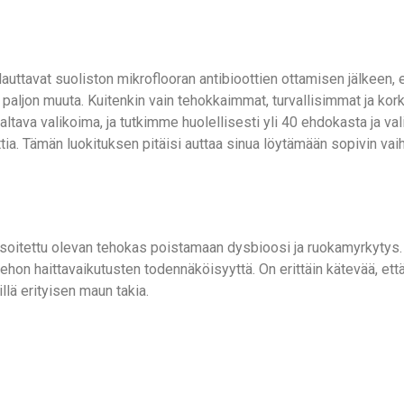
lauttavat suoliston mikroflooran antibioottien ottamisen jälkeen, 
 paljon muuta. Kuitenkin vain tehokkaimmat, turvallisimmat ja ko
 valtava valikoima, ja tutkimme huolellisesti yli 40 ehdokasta ja
ottia. Tämän luokituksen pitäisi auttaa sinua löytämään sopivin vai
on osoitettu olevan tehokas poistamaan dysbioosi ja ruokamyrkytys.
ehon haittavaikutusten todennäköisyyttä. On erittäin kätevää, ett
llä erityisen maun takia.