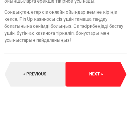
ойыншыларға ерекше тәжірибе ұсынады.
Сондықтан, егер сіз онлайн ойындар әлеміне кіріңіз
келсе, Pin Up казиносы сіз үшін тамаша таңдау
болатынына сенімді болыңыз. Өз тәжірибеңізді бастау
үшін, бүгін-ақ казиноға тіркеліп, бонустары мен
ұсыныстарын пайдаланыңыз!
PREVIOUS
NEXT