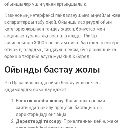
ойыншылар үшін үлкен артықшылық.
Казиноның интерфейсі пайдаланушыға ыңғайлы және
ақпараттарды табу оңай. Ойыншылар әртүрлі ойын
категорияларынан таңдау жасап, бонустар мен
акциялар туралы ақпарат ала алады. Pin Up
казиносында 3000-нан астам ойын бар екенін ескере
отырып, олардың таңдауы шексіз, бұл әр ойыншыға
ерекше тәжірибе алуға мүмкіндік береді.
Ойынды бастау жолы
Pin Up казиносында ойын бастау үшін келесі
қадамдарды орындау қажет:
Есептік жазба жасау:
Казиноның ресми
сайтында тіркелу процесін бастаңыз, өз
деректеріңізді енгізіңіз.
Деректерді тексеру:
Тіркелгеннен кейін, жеке