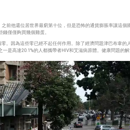
。之前他還位居世界最窮第十位，但是恐怖的通貨膨脹率讓這個
這些錢僅僅夠買幾個雞蛋。
10個零。因為這些零已經不起任何作用。除了經濟問題津巴布韋的
一是高達20.1%的人都攜帶者HIV和艾滋病原體。健康問題的解