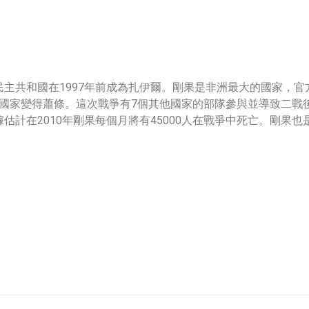
主共和國在1997年前成為扎伊爾。剛果是非洲最大的國家，
整個國家變得蕭條。這次戰爭有7個其他國家的部隊參與並導致二戰
估計在2010年剛果每個月將有45000人在戰爭中死亡。剛果