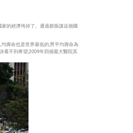
國家的經濟垮掉了。通過膨脹讓這個國
人均壽命也是世界最低的;男平均壽命為
決看不到希望;2009年四個最大醫院其