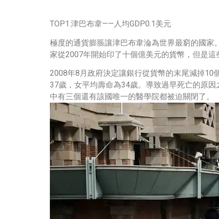
TOP1.津巴布韋——人均GDP0.1美元
極度的通貨膨脹讓津巴布韋淪為世界最窮的國家
家從2007年開始印了十個億美元的貨幣，但是
2008年8月政府決定讓銀行從貨幣的末尾減掉
37歲，女平均壽命為34歲。導致過早死亡的原因之
中有三個還有該國唯一的醫學院都被迫關閉了。