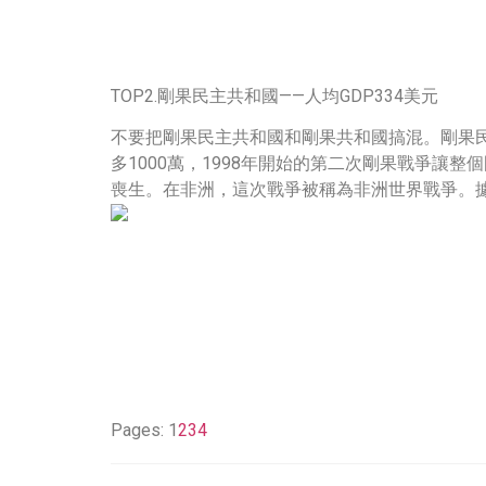
TOP2.剛果民主共和國——人均GDP334美元
不要把剛果民主共和國和剛果共和國搞混。剛果民
多1000萬，1998年開始的第二次剛果戰爭讓
喪生。在非洲，這次戰爭被稱為非洲世界戰爭。據
Pages:
1
2
3
4