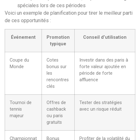
spéciales lors de ces périodes
Voici un exemple de planification pour tirer le meilleur parti
de ces opportunités :
Événement
Promotion
Conseil d’utilisation
typique
Coupe du
Cotes
Investir dans des paris à
Monde
bonus sur
forte valeur ajoutée en
les
période de forte
rencontres
affluence
clés
Tournoi de
Offres de
Tester des stratégies
tennis
cashback
avec un risque réduit
majeur
ou paris
gratuits
Championnat
Bonus
Profiter de la volatilité du