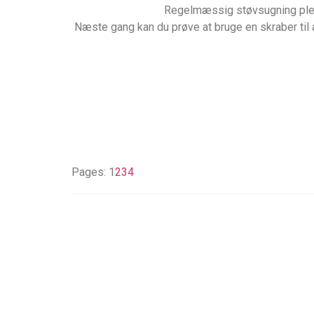
Regelmæssig støvsugning plejer
Næste gang kan du prøve at bruge en skraber til 
Pages:
1
2
3
4