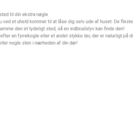
ed til din ekstra nøgle
 du ved et uheld kommer til at låse dig selv ude af huset. De fl
emme den et tydeligt sted, så en indbrudstyv kan finde den!
fter en fyrrekogle eller et andet stykke løv, der er naturligt på 
ler nogle sten i nærheden af din dør!