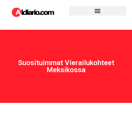
Suosituimmat Vierailukohteet
Meksikossa