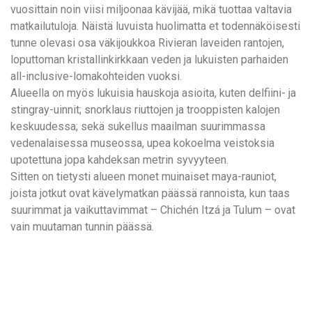
vuosittain noin viisi miljoonaa kävijää, mikä tuottaa valtavia
matkailutuloja. Näistä luvuista huolimatta et todennäköisesti
tunne olevasi osa väkijoukkoa Rivieran laveiden rantojen,
loputtoman kristallinkirkkaan veden ja lukuisten parhaiden
all-inclusive-lomakohteiden vuoksi.
Alueella on myös lukuisia hauskoja asioita, kuten delfiini- ja
stingray-uinnit; snorklaus riuttojen ja trooppisten kalojen
keskuudessa; sekä sukellus maailman suurimmassa
vedenalaisessa museossa, upea kokoelma veistoksia
upotettuna jopa kahdeksan metrin syvyyteen.
Sitten on tietysti alueen monet muinaiset maya-rauniot,
joista jotkut ovat kävelymatkan päässä rannoista, kun taas
suurimmat ja vaikuttavimmat – Chichén Itzá ja Tulum – ovat
vain muutaman tunnin päässä.