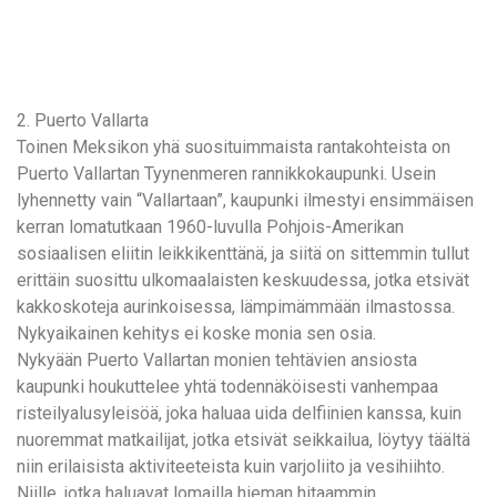
2. Puerto Vallarta
Toinen Meksikon yhä suosituimmaista rantakohteista on
Puerto Vallartan Tyynenmeren rannikkokaupunki. Usein
lyhennetty vain “Vallartaan”, kaupunki ilmestyi ensimmäisen
kerran lomatutkaan 1960-luvulla Pohjois-Amerikan
sosiaalisen eliitin leikkikenttänä, ja siitä on sittemmin tullut
erittäin suosittu ulkomaalaisten keskuudessa, jotka etsivät
kakkoskoteja aurinkoisessa, lämpimämmään ilmastossa.
Nykyaikainen kehitys ei koske monia sen osia.
Nykyään Puerto Vallartan monien tehtävien ansiosta
kaupunki houkuttelee yhtä todennäköisesti vanhempaa
risteilyalusyleisöä, joka haluaa uida delfiinien kanssa, kuin
nuoremmat matkailijat, jotka etsivät seikkailua, löytyy täältä
niin erilaisista aktiviteeteista kuin varjoliito ja vesihiihto.
Niille, jotka haluavat lomailla hieman hitaammin,