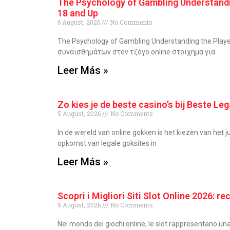
The Psychology of Gambling Understandin
18 and Up
6 August, 2026
No Comments
The Psychology of Gambling Understanding the Player
συναισθημάτων στον τζόγο online στοιχημα για
Leer Más »
Zo kies je de beste casino’s bij Beste L
5 August, 2026
No Comments
In de wereld van online gokken is het kiezen van het j
opkomst van legale goksites in
Leer Más »
Scopri i Migliori Siti Slot Online 2026: r
5 August, 2026
No Comments
Nel mondo dei giochi online, le slot rappresentano una 