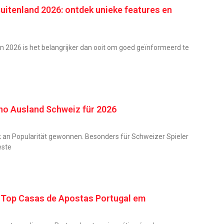
uitenland 2026: ontdek unieke features en
n in 2026 is het belangrijker dan ooit om goed geïnformeerd te
no Ausland Schweiz für 2026
rk an Popularität gewonnen. Besonders für Schweizer Spieler
este
 Top Casas de Apostas Portugal em