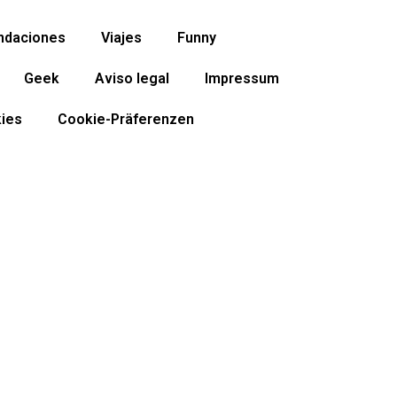
ndaciones
Viajes
Funny
Geek
Aviso legal
Impressum
ies
Cookie-Präferenzen