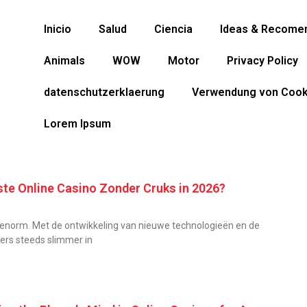
Inicio
Salud
Ciencia
Ideas & Recome
Animals
WOW
Motor
Privacy Policy
datenschutzerklaerung
Verwendung von Cook
Lorem Ipsum
este Online Casino Zonder Cruks in 2026?
’s enorm. Met de ontwikkeling van nieuwe technologieën en de
ers steeds slimmer in