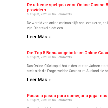
De ultieme spelgids voor Online Casino B
providers
5 August, 2026
No Comments
De wereld van online casino’s blijft snel evolueren, e
zijn. Dit artikel biedt een
Leer Más »
Die Top 5 Bonusangebote im Online Casi
5 August, 2026
No Comments
Das Online-Glücksspiel hat in den letzten Jahren sta
stellt sich die Frage, welche Casinos im Ausland die b
Leer Más »
Passo a passo para começar a jogar nas
5 August, 2026
No Comments