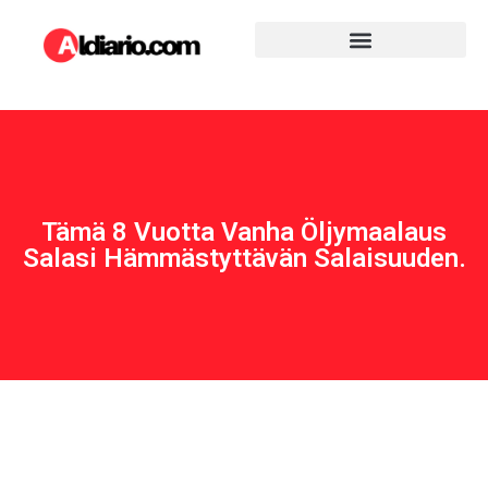
Tämä 8 Vuotta Vanha Öljymaalaus
Salasi Hämmästyttävän Salaisuuden.