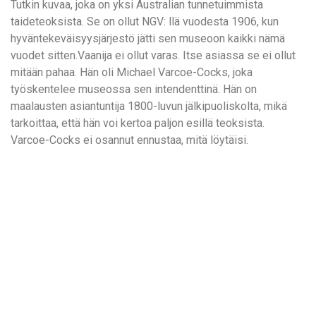
Tutkin kuvaa, joka on yksi Australian tunnetuimmista
taideteoksista. Se on ollut NGV: llä vuodesta 1906, kun
hyväntekeväisyysjärjestö jätti sen museoon kaikki nämä
vuodet sitten.Vaanija ei ollut varas. Itse asiassa se ei ollut
mitään pahaa. Hän oli Michael Varcoe-Cocks, joka
työskentelee museossa sen intendenttinä. Hän on
maalausten asiantuntija 1800-luvun jälkipuoliskolta, mikä
tarkoittaa, että hän voi kertoa paljon esillä teoksista.
Varcoe-Cocks ei osannut ennustaa, mitä löytäisi.