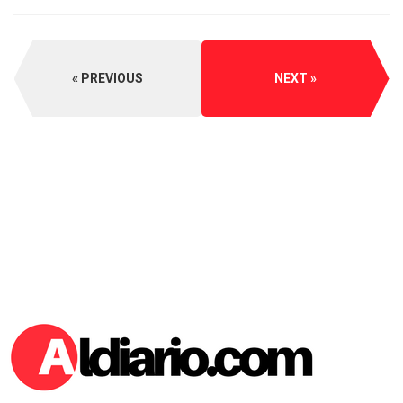
PREVIOUS
NEXT