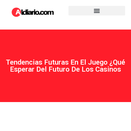
Tendencias Futuras En El Juego ¿qué
Esperar Del Futuro De Los Casinos