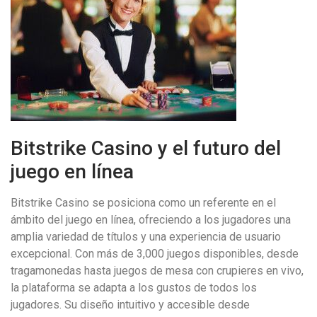
Bitstrike Casino y el futuro del
juego en línea
Bitstrike Casino se posiciona como un referente en el
ámbito del juego en línea, ofreciendo a los jugadores una
amplia variedad de títulos y una experiencia de usuario
excepcional. Con más de 3,000 juegos disponibles, desde
tragamonedas hasta juegos de mesa con crupieres en vivo,
la plataforma se adapta a los gustos de todos los
jugadores. Su diseño intuitivo y accesible desde