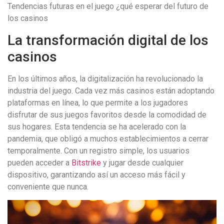
Tendencias futuras en el juego ¿qué esperar del futuro de
los casinos
La transformación digital de los
casinos
En los últimos años, la digitalización ha revolucionado la
industria del juego. Cada vez más casinos están adoptando
plataformas en línea, lo que permite a los jugadores
disfrutar de sus juegos favoritos desde la comodidad de
sus hogares. Esta tendencia se ha acelerado con la
pandemia, que obligó a muchos establecimientos a cerrar
temporalmente. Con un registro simple, los usuarios
pueden acceder a
Bitstrike
y jugar desde cualquier
dispositivo, garantizando así un acceso más fácil y
conveniente que nunca.