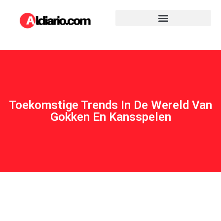
Toekomstige Trends In De Wereld Van
Gokken En Kansspelen