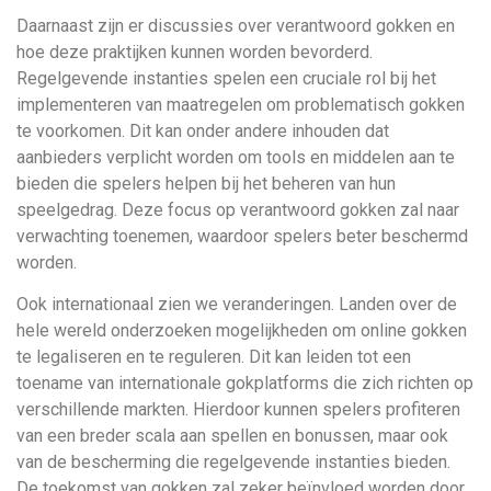
Daarnaast zijn er discussies over verantwoord gokken en
hoe deze praktijken kunnen worden bevorderd.
Regelgevende instanties spelen een cruciale rol bij het
implementeren van maatregelen om problematisch gokken
te voorkomen. Dit kan onder andere inhouden dat
aanbieders verplicht worden om tools en middelen aan te
bieden die spelers helpen bij het beheren van hun
speelgedrag. Deze focus op verantwoord gokken zal naar
verwachting toenemen, waardoor spelers beter beschermd
worden.
Ook internationaal zien we veranderingen. Landen over de
hele wereld onderzoeken mogelijkheden om online gokken
te legaliseren en te reguleren. Dit kan leiden tot een
toename van internationale gokplatforms die zich richten op
verschillende markten. Hierdoor kunnen spelers profiteren
van een breder scala aan spellen en bonussen, maar ook
van de bescherming die regelgevende instanties bieden.
De toekomst van gokken zal zeker beïnvloed worden door