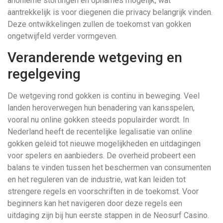
anonieme stortingen en opnames mogelijk, wat
aantrekkelijk is voor diegenen die privacy belangrijk vinden.
Deze ontwikkelingen zullen de toekomst van gokken
ongetwijfeld verder vormgeven.
Veranderende wetgeving en
regelgeving
De wetgeving rond gokken is continu in beweging. Veel
landen heroverwegen hun benadering van kansspelen,
vooral nu online gokken steeds populairder wordt. In
Nederland heeft de recentelijke legalisatie van online
gokken geleid tot nieuwe mogelijkheden en uitdagingen
voor spelers en aanbieders. De overheid probeert een
balans te vinden tussen het beschermen van consumenten
en het reguleren van de industrie, wat kan leiden tot
strengere regels en voorschriften in de toekomst. Voor
beginners kan het navigeren door deze regels een
uitdaging zijn bij hun eerste stappen in de Neosurf Casino.