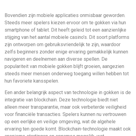
Bovendien zijn mobiele applicaties onmisbaar geworden.
Steeds meer spelers kiezen ervoor om te gokken via hun
smartphone of tablet. Dit heeft geleid tot een aanzienlijke
stijging van het aantal mobiele casino’s. Dit soort platforms
zijn ontworpen om gebruiksvriendelijk te zijn, waardoor
zelfs beginners zonder enige ervaring gemakkelijk kunnen
navigeren en deelnemen aan diverse spellen. De
populariteit van mobiele gokken blijft groeien, aangezien
steeds meer mensen onderweg toegang willen hebben tot
hun favoriete kansspelen.
Een ander belangrijk aspect van technologie in gokken is de
integratie van blockchain. Deze technologie biedt niet
alleen meer transparantie, maar ook verbeterde veiligheid
voor financiële transacties. Spelers kunnen nu vertrouwen
op een eerlijke en veilige omgeving, wat de algehele
ervaring ten goede komt. Blockchain-technologie maakt ook