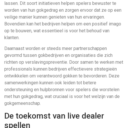
lassen. Dit soort initiatieven helpen spelers bewuster te
worden van hun gokgedrag en zorgen ervoor dat ze op een
veilige manier kunnen genieten van hun ervaringen.
Bovendien kan het bedrijven helpen om een positief imago
op te bouwen, wat essentieel is voor het behoud van
klanten.
Daarnaast worden er steeds meer partnerschappen
gevormd tussen gokbedrijven en organisaties die zich
richten op verslavingspreventie. Door samen te werken met
professionals kunnen bedrijven effectievere strategieën
ontwikkelen om verantwoord gokken te bevorderen. Deze
samenwerkingen kunnen ook leiden tot betere
ondersteuning en hulpbronnen voor spelers die worstelen
met hun gokgedrag, wat cruciaal is voor het welzijn van de
gokgemeenschap.
De toekomst van live dealer
spellen