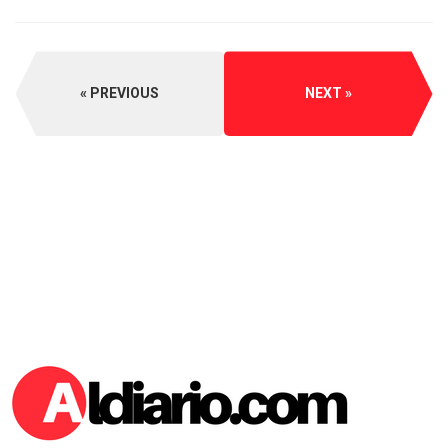
PREVIOUS
NEXT