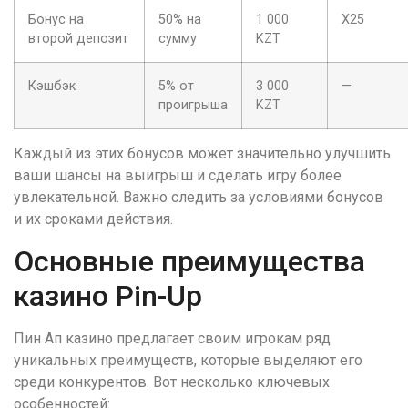
Бонус на
50% на
1 000
Х25
второй депозит
сумму
KZT
Кэшбэк
5% от
3 000
—
проигрыша
KZT
Каждый из этих бонусов может значительно улучшить
ваши шансы на выигрыш и сделать игру более
увлекательной. Важно следить за условиями бонусов
и их сроками действия.
Основные преимущества
казино Pin-Up
Пин Ап казино предлагает своим игрокам ряд
уникальных преимуществ, которые выделяют его
среди конкурентов. Вот несколько ключевых
особенностей: