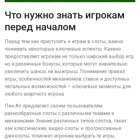
Что нужно знать игрокам
перед началом
Перед тем как приступить к играм в слоты, важно
понимать некоторые ключевые аспекты. Казино
предоставляет игрокам не только широкий выбор игр,
но и различные бонусы, которые могут значительно
увеличить шансы на выигрыш. Понимание правил
игры, особенностей механизмов ставок и доступных
легальных возможностей — ключевые моменты для
любого азартного игрока.
Пин Ап предлагает своим пользователям
разнообразные слоты с различными темами и
механиками. Знание различных типов слотов, таких
как классические, видео-слоты и прогрессивные
джекпоты, поможет игрокам выбрать те игры,