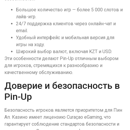
Большое количество игр — более 5 000 слотов и
лайв-игр.
24/7 поддержка клиентов через онлайн-чат и
email.
Удобный интерфейс и мобильная версия для
игры на ходу.
Широкий выбор валют, включая KZT и USD.
Эти особенности делают Pin-Up отличным выбором
для игроков, стремящихся к разнообразию и
качественному обслуживанию.
Доверие и безопасность в
Pin-Up
Безопасность игроков является приоритетом для Пин
Ап. Казино имеет лицензию Curaçao eGaming, что
гарантирует соблюдение стандартов безопасности и