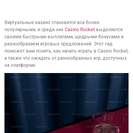
Виртуальные казино становятся все более
популярными, и среди них
Casino Rocket
выделяется
своими быстрыми выплатами, щедрыми бонусами и
разнообразием игровых предложений. Этот гид
поможет вам понять, как начать играть в Casino Rocket,
а также что ожидать от разнообразных игр, доступных
на платформе.