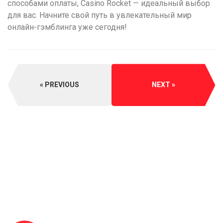
способами оплаты, Casino Rocket — идеальный выбор
для вас. Начните свой путь в увлекательный мир
онлайн-гэмблинга уже сегодня!
PREVIOUS
NEXT