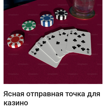
Ясная отправная точка для
казино