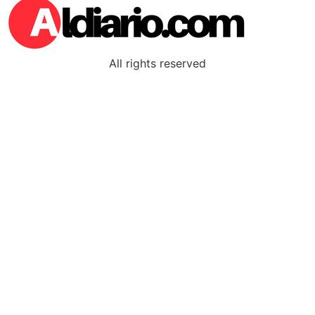
All rights reserved