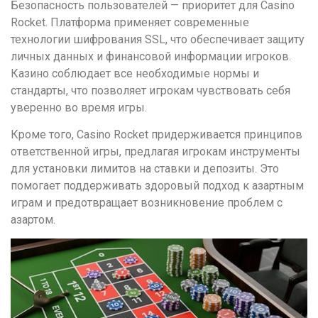
Безопасность пользователей — приоритет для Casino
Rocket. Платформа применяет современные
технологии шифрования SSL, что обеспечивает защиту
личных данных и финансовой информации игроков.
Казино соблюдает все необходимые нормы и
стандарты, что позволяет игрокам чувствовать себя
уверенно во время игры.
Кроме того, Casino Rocket придерживается принципов
ответственной игры, предлагая игрокам инструменты
для установки лимитов на ставки и депозиты. Это
помогает поддерживать здоровый подход к азартным
играм и предотвращает возникновение проблем с
азартом.