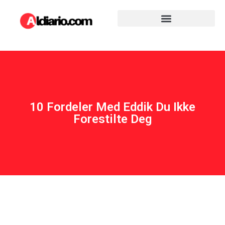
10 Fordeler Med Eddik Du Ikke
Forestilte Deg