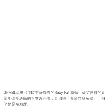
GEM鄧紫棋出道時有著肉肉的Baby Fat 臉頰，愛穿皮褲的她
當年備受網民的不友善評價，直稱她「曝露自身短處」，嘲
笑她是短粗腿。