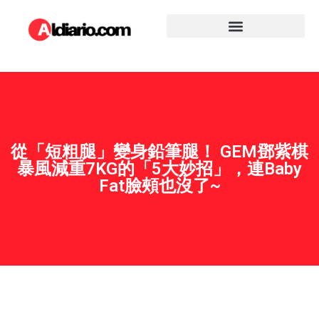
從「短粗腿」變身鉛筆腿！ GEM鄧紫棋
暴風減重7KG的「5大妙招」，連Baby
Fat臉頰也沒了~