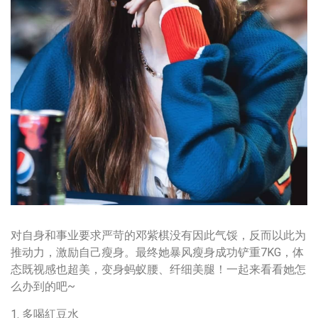
对自身和事业要求严苛的邓紫棋没有因此气馁，反而以此为
推动力，激励自己瘦身。最终她暴风瘦身成功铲重7KG，体
态既视感也超美，变身蚂蚁腰、纤细美腿！一起来看看她怎
么办到的吧~
1. 多喝紅豆水