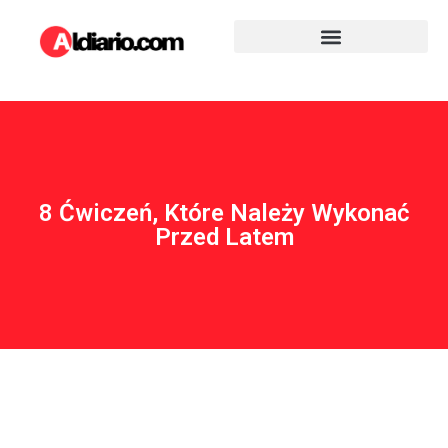
8 Ćwiczeń, Które Należy Wykonać
Przed Latem