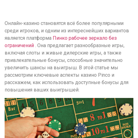
Онлайн-казино становятся всё более популярными
среди игроков, и одним из интереснейших вариантов
является платформа
Пинко рабочее зеркало без
ограничений
. Она предлагает разнообразные игры,
включая слоты и живые дилерские игры, а также
привлекательные бонусы, способные значительно
увеличить шансы на выигрыш. В этой статье мы
рассмотрим ключевые аспекты казино Pinco и
расскажем, как использовать доступные бонусы для
повышения ваших выигрышей.