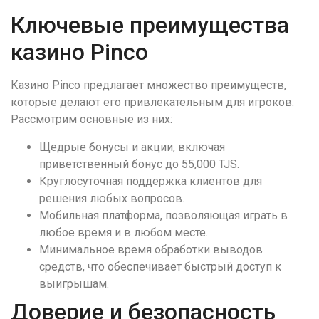
Ключевые преимущества
казино Pinco
Казино Pinco предлагает множество преимуществ,
которые делают его привлекательным для игроков.
Рассмотрим основные из них:
Щедрые бонусы и акции, включая
приветственный бонус до 55,000 TJS.
Круглосуточная поддержка клиентов для
решения любых вопросов.
Мобильная платформа, позволяющая играть в
любое время и в любом месте.
Минимальное время обработки выводов
средств, что обеспечивает быстрый доступ к
выигрышам.
Доверие и безопасность