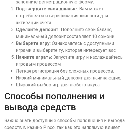
заполните регистрационную форму.
Подтвердите свои данные:
Вам может
потребоваться верификация личности для
активации счета.
Сделайте депозит:
Пополните свой баланс,
минимальный депозит составляет 10 сомони.
Выберите игру:
Ознакомьтесь с доступными
играми и выберите ту, которая интересует вас.
Начните играть:
Запустите игру и наслаждайтесь
игровым процессом.
Легкая регистрация без сложных процессов.
Низкий минимальный депозит для начинающих.
Широкий выбор игр для любого вкуса.
Способы пополнения и
вывода средств
Важно знать доступные способы пополнения и вывода
средств в казино Pinco, так как это напрямую влияет