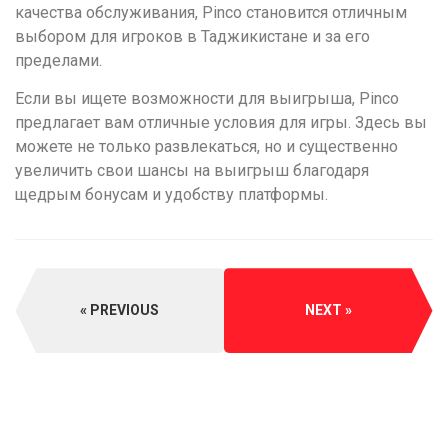
качества обслуживания, Pinco становится отличным
выбором для игроков в Таджикистане и за его
пределами.
Если вы ищете возможности для выигрыша, Pinco
предлагает вам отличные условия для игры. Здесь вы
можете не только развлекаться, но и существенно
увеличить свои шансы на выигрыш благодаря
щедрым бонусам и удобству платформы.
PREVIOUS
NEXT