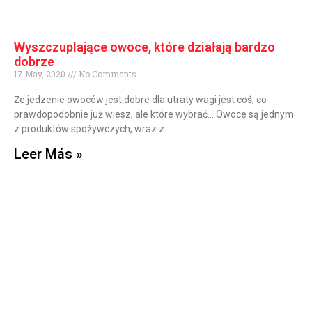
Wyszczuplające owoce, które działają bardzo
dobrze
17 May, 2020
No Comments
Że jedzenie owoców jest dobre dla utraty wagi jest coś, co
prawdopodobnie już wiesz, ale które wybrać… Owoce są jednym
z produktów spożywczych, wraz z
Leer Más »