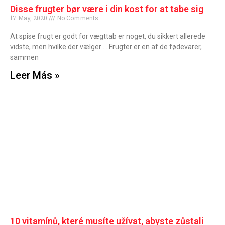
Disse frugter bør være i din kost for at tabe sig
17 May, 2020
No Comments
At spise frugt er godt for vægttab er noget, du sikkert allerede
vidste, men hvilke der vælger … Frugter er en af de fødevarer,
sammen
Leer Más »
10 vitamínů, které musíte užívat, abyste zůstali