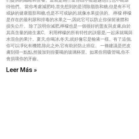
們提供的纖維和營養。這就是為什麼你既不能超越他們,也不能虐
待他們。 當你考慮減肥時,首先想到的是消除脂肪和糖,但是有不可
或缺的健康脂肪和糖,也是不可或缺的,就像水果提供的。 檸檬 檸檬
是存在的最利尿和排毒的水果之一,因此它可以防止你保留液體和
損失公斤。 除了説明你減肥,檸檬也是一個很好的盟友與皮膚,由於
其高含量的維生素C。 利用檸檬的所有特性的訣竅是,一起床就喝與
水混合的果汁。夏天,你喝冰,冬天,就好像它是輸液一樣。有了這個,
你可以凈化有機體,除此之外,它有助於防止癌症。 一條建議是把皮
膚刮得一點點,然後加到你要喝的玻璃杯里。如果你用吸管喝,你不
會損壞你的牙齒。
Leer Más »