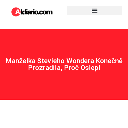
Manželka Stevieho Wondera Konečně
Prozradila, Proč Oslepl