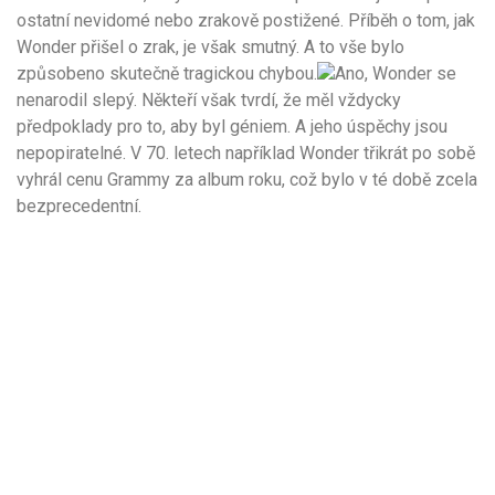
ostatní nevidomé nebo zrakově postižené. Příběh o tom, jak
Wonder přišel o zrak, je však smutný. A to vše bylo
způsobeno skutečně tragickou chybou.
Ano, Wonder se
nenarodil slepý. Někteří však tvrdí, že měl vždycky
předpoklady pro to, aby byl géniem. A jeho úspěchy jsou
nepopiratelné. V 70. letech například Wonder třikrát po sobě
vyhrál cenu Grammy za album roku, což bylo v té době zcela
bezprecedentní.