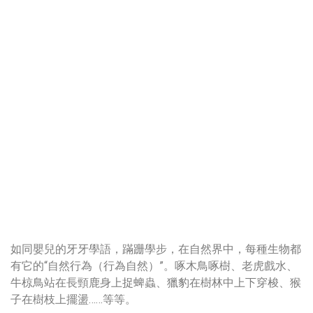
如同嬰兒的牙牙學語，蹣跚學步，在自然界中，每種生物都
有它的“自然行為（行為自然）”。啄木鳥啄樹、老虎戲水、
牛椋鳥站在長頸鹿身上捉蜱蟲、獵豹在樹林中上下穿梭、猴
子在樹枝上擺盪……等等。