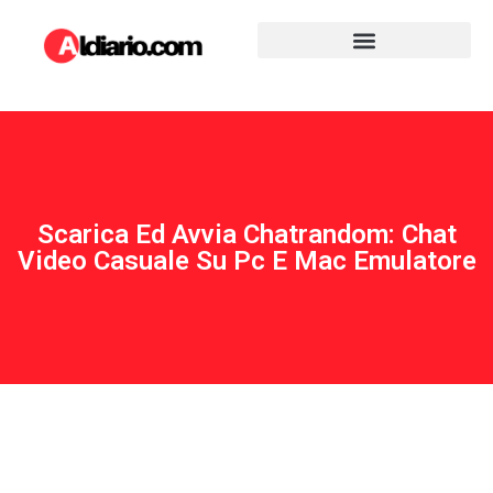
Scarica Ed Avvia Chatrandom: Chat
Video Casuale Su Pc E Mac Emulatore