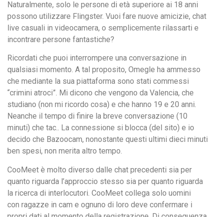
Naturalmente, solo le persone di età superiore ai 18 anni
possono utilizzare Flingster. Vuoi fare nuove amicizie, chat
live casuali in videocamera, o semplicemente rilassarti e
incontrare persone fantastiche?
Ricordati che puoi interrompere una conversazione in
qualsiasi momento. A tal proposito, Omegle ha ammesso
che mediante la sua piattaforma sono stati commessi
“crimini atroci”. Mi dicono che vengono da Valencia, che
studiano (non mi ricordo cosa) e che hanno 19 e 20 anni.
Neanche il tempo di finire la breve conversazione (10
minuti) che tac.. La connessione si blocca (del sito) e io
decido che Bazoocam, nonostante questi ultimi dieci minuti
ben spesi, non merita altro tempo.
CooMeet è molto diverso dalle chat precedenti sia per
quanto riguarda l’approccio stesso sia per quanto riguarda
la ricerca di interlocutori. CooMeet collega solo uomini
con ragazze in cam e ognuno di loro deve confermare i
propri dati al momento della registrazione. Di conseguenza,