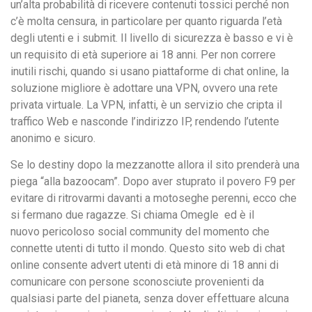
un’alta probabilità di ricevere contenuti tossici perché non
c’è molta censura, in particolare per quanto riguarda l’età
degli utenti e i submit. Il livello di sicurezza è basso e vi è
un requisito di età superiore ai 18 anni. Per non correre
inutili rischi, quando si usano piattaforme di chat online, la
soluzione migliore è adottare una VPN, ovvero una rete
privata virtuale. La VPN, infatti, è un servizio che cripta il
traffico Web e nasconde l’indirizzo IP, rendendo l’utente
anonimo e sicuro.
Se lo destiny dopo la mezzanotte allora il sito prenderà una
piega “alla bazoocam”. Dopo aver stuprato il povero F9 per
evitare di ritrovarmi davanti a motoseghe perenni, ecco che
si fermano due ragazze. Si chiama Omegle ed è il
nuovo pericoloso social community del momento che
connette utenti di tutto il mondo. Questo sito web di chat
online consente advert utenti di età minore di 18 anni di
comunicare con persone sconosciute provenienti da
qualsiasi parte del pianeta, senza dover effettuare alcuna