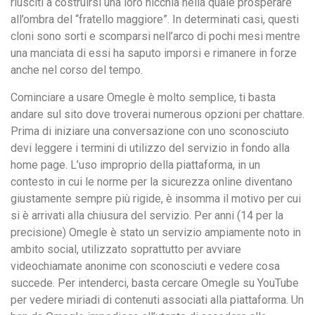
riusciti a costruirsi una loro nicchia nella quale prosperare
all’ombra del “fratello maggiore”. In determinati casi, questi
cloni sono sorti e scomparsi nell’arco di pochi mesi mentre
una manciata di essi ha saputo imporsi e rimanere in forze
anche nel corso del tempo.
Cominciare a usare Omegle è molto semplice, ti basta
andare sul sito dove troverai numerous opzioni per chattare.
Prima di iniziare una conversazione con uno sconosciuto
devi leggere i termini di utilizzo del servizio in fondo alla
home page. L’uso improprio della piattaforma, in un
contesto in cui le norme per la sicurezza online diventano
giustamente sempre più rigide, è insomma il motivo per cui
si è arrivati alla chiusura del servizio. Per anni (14 per la
precisione) Omegle è stato un servizio ampiamente noto in
ambito social, utilizzato soprattutto per avviare
videochiamate anonime con sconosciuti e vedere cosa
succede. Per intenderci, basta cercare Omegle su YouTube
per vedere miriadi di contenuti associati alla piattaforma. Un